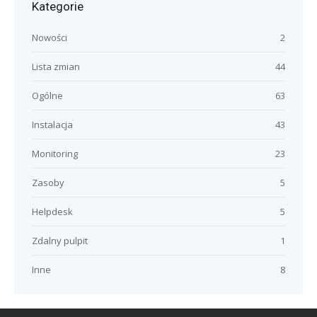
Kategorie
Nowości
2
Lista zmian
44
Ogólne
63
Instalacja
43
Monitoring
23
Zasoby
5
Helpdesk
5
Zdalny pulpit
1
Inne
8