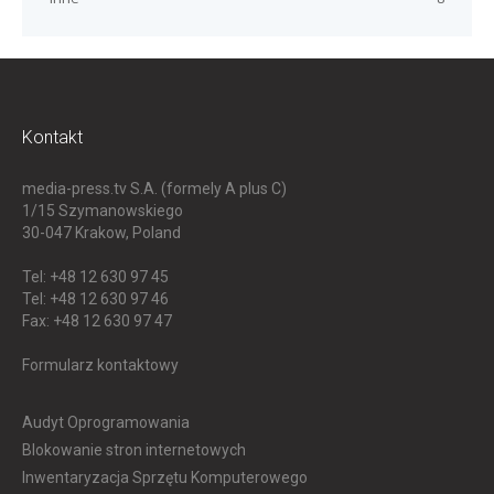
Kontakt
media-press.tv S.A. (formely A plus C)
1/15 Szymanowskiego
30-047
Krakow, Poland
Tel: +48 12 630 97 45
Tel: +48 12 630 97 46
Fax: +48 12 630 97 47
Formularz kontaktowy
Audyt Oprogramowania
Blokowanie stron internetowych
Inwentaryzacja Sprzętu Komputerowego