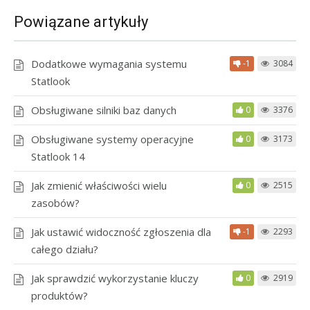
Powiązane artykuły
Dodatkowe wymagania systemu
-1
3084
Statlook
Obsługiwane silniki baz danych
0
3376
Obsługiwane systemy operacyjne
0
3173
Statlook 14
Jak zmienić właściwości wielu
0
2515
zasobów?
Jak ustawić widoczność zgłoszenia dla
-1
2293
całego działu?
Jak sprawdzić wykorzystanie kluczy
0
2919
produktów?