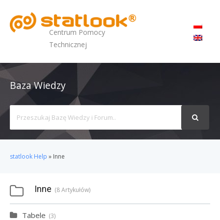
MENU
Centrum Pomocy
Technicznej
Baza Wiedzy
Search
For
statlook Help
»
Inne
Inne
8 Artykułów
Tabele
3