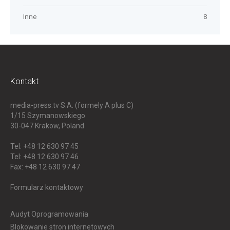
Inne
8
Kontakt
media-press.tv S.A. (formely A plus C)
1/15 Szymanowskiego
30-047
Krakow, Poland
Tel: +48 12 630 97 45
Tel: +48 12 630 97 46
Fax: +48 12 630 97 47
Formularz kontaktowy
Audyt Oprogramowania
Blokowanie stron internetowych