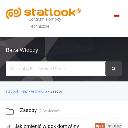
MENU
Centrum Pomocy
Technicznej
Baza Wiedzy
Search
For
statlook Help
»
Archiwum
»
Zasoby
Zasoby
2 Artykułów
Jak zmienić widok domyślny
-1
3602