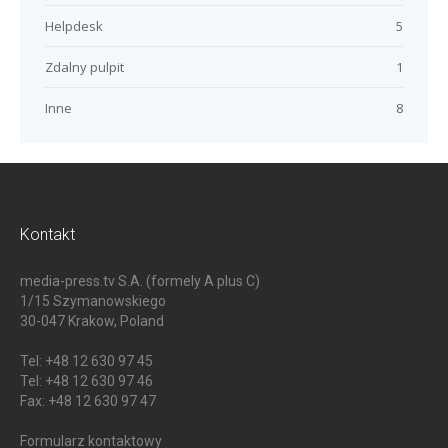
Helpdesk
5
Zdalny pulpit
1
Inne
8
Kontakt
media-press.tv S.A. (formely A plus C)
1/15 Szymanowskiego
30-047
Krakow, Poland
Tel: +48 12 630 97 45
Tel: +48 12 630 97 46
Fax: +48 12 630 97 47
Formularz kontaktowy