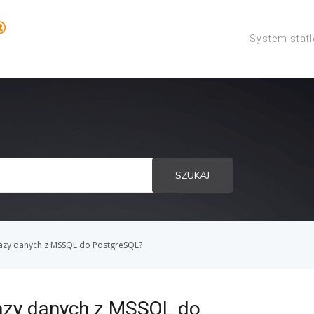
System stat
SZUKAJ
bazy danych z MSSQL do PostgreSQL?
azy danych z MSSQL do