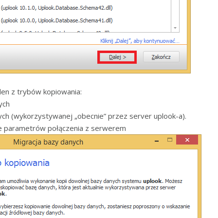
den z trybów kopiowania:
ych
ch (wykorzystywanej „obecnie” przez server uplook-a).
ie parametrów połączenia z serwerem