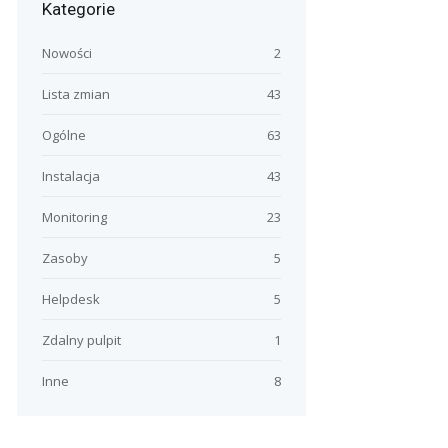
Kategorie
Nowości
2
Lista zmian
43
Ogólne
63
Instalacja
43
Monitoring
23
Zasoby
5
Helpdesk
5
Zdalny pulpit
1
Inne
8