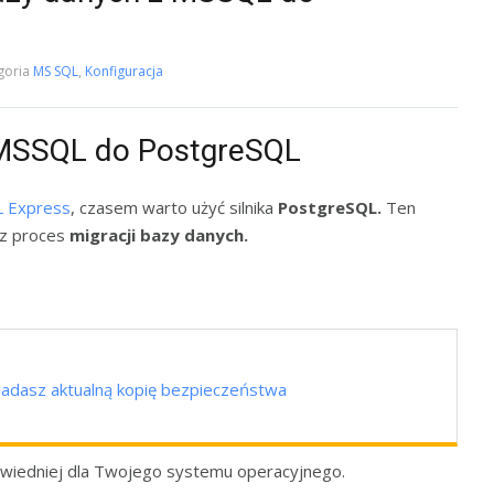
goria
MS SQL
,
Konfiguracja
 MSSQL do PostgreSQL
L Express
, czasem warto użyć silnika
PostgreSQL.
Ten
ez proces
migracji bazy danych.
siadasz aktualną kopię bezpieczeństwa
wiedniej dla Twojego systemu operacyjnego.