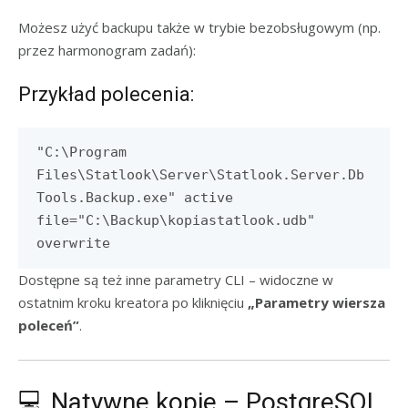
Możesz użyć backupu także w trybie bezobsługowym (np.
przez harmonogram zadań):
Przykład polecenia:
"C:\Program
Files\Statlook\Server\Statlook.Server.Db
Tools.Backup.exe" active
file="C:\Backup\kopiastatlook.udb"
overwrite
Dostępne są też inne parametry CLI – widoczne w
ostatnim kroku kreatora po kliknięciu
„Parametry wiersza
poleceń”
.
💻 Natywne kopie – PostgreSQL