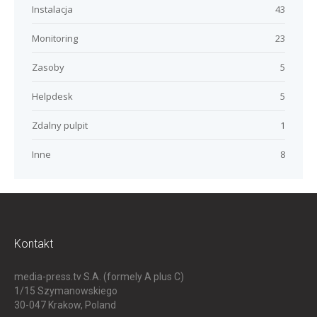
Instalacja
43
Monitoring
23
Zasoby
5
Helpdesk
5
Zdalny pulpit
1
Inne
8
Kontakt
media-press.tv S.A. (formely A plus C)
1/15 Szymanowskiego
30-047
Krakow, Poland