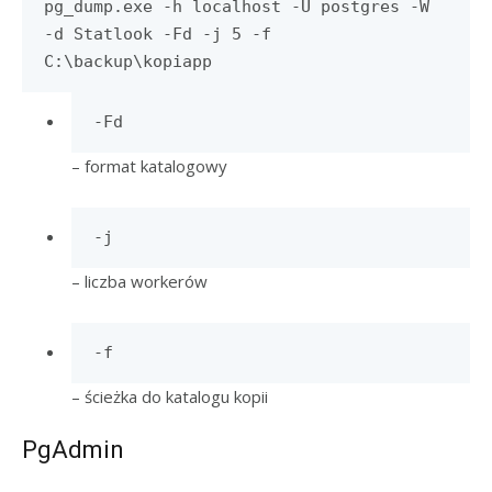
pg_dump.exe -h localhost -U postgres -W
-d Statlook -Fd -j 5 -f
C:\backup\kopiapp
-Fd
– format katalogowy
-j
– liczba workerów
-f
– ścieżka do katalogu kopii
PgAdmin