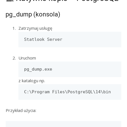
pg_dump (konsola)
Zatrzymaj usługę
Statlook Server
Uruchom
pg_dump.exe
z katalogu np.
C:\Program Files\PostgreSQL\14\bin
Przykład użycia: