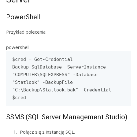
PowerShell
Przykład polecenia:
powershell
$cred = Get-Credential
Backup-SqlDatabase -ServerInstance
"COMPUTER\SQLEXPRESS" -Database
"Statlook" -BackupFile
"C:\Backup\Statlook.bak" -Credential
$cred
SSMS (SQL Server Management Studio)
Połącz się z instancją SQL.