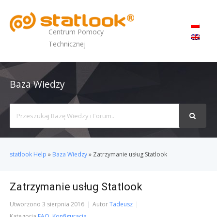
MENU
Centrum Pomocy
Technicznej
Baza Wiedzy
Search
For
statlook Help
»
Baza Wiedzy
»
Zatrzymanie usług Statlook
Zatrzymanie usług Statlook
Utworzono
3 sierpnia 2016
Autor
Tadeusz
Kategoria
FAQ
,
Konfiguracja