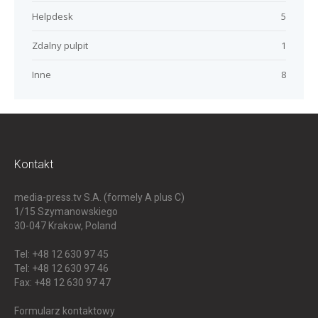
Helpdesk
5
Zdalny pulpit
1
Inne
8
Kontakt
media-press.tv S.A. (formely A plus C)
1/15 Szymanowskiego
30-047
Krakow, Poland
Tel: +48 12 630 97 45
Tel: +48 12 630 97 46
Fax: +48 12 630 97 47
Formularz kontaktowy