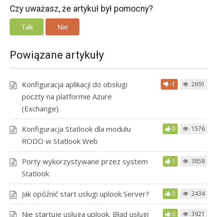
Czy uważasz, że artykuł był pomocny?
Tak
Nie
Powiązane artykuły
Konfiguracja aplikacji do obsługi
-1
2691
poczty na platformie Azure
(Exchange)
Konfiguracja Statlook dla modułu
0
1576
RODO w Statlook Web
Porty wykorzystywane przez system
1
3858
Statlook
Jak opóźnić start usługi uplook Server?
0
2434
Nie startuje usługa uplook. Błąd usługi
0
3921