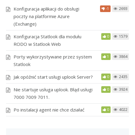
Konfiguracja aplikacji do obsługi
-1
2693
poczty na platformie Azure
(Exchange)
Konfiguracja Statlook dla modułu
0
1579
RODO w Statlook Web
Porty wykorzystywane przez system
1
3864
Statlook
Jak opóźnić start usługi uplook Server?
0
2435
Nie startuje usługa uplook. Błąd usługi
0
3924
7000 7009 7011.
Po instalacji agent nie chce działać
0
4022