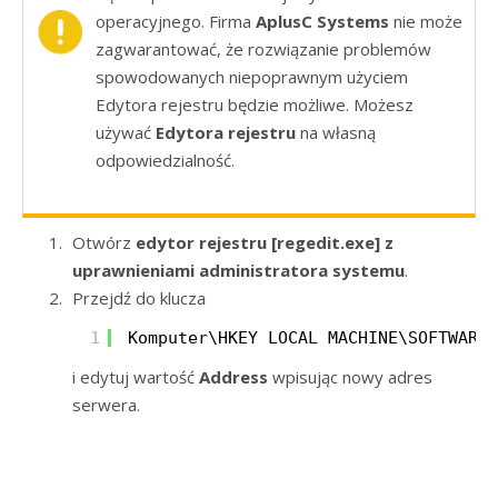
operacyjnego. Firma
AplusC Systems
nie może
zagwarantować, że rozwiązanie problemów
spowodowanych niepoprawnym użyciem
Edytora rejestru będzie możliwe. Możesz
używać
Edytora rejestru
na własną
odpowiedzialność.
Otwórz
edytor rejestru [regedit.exe]
z
uprawnieniami administratora systemu
.
Przejdź do klucza
1
Komputer\HKEY_LOCAL_MACHINE\SOFTWARE\
i edytuj wartość
Address
wpisując nowy adres
serwera.