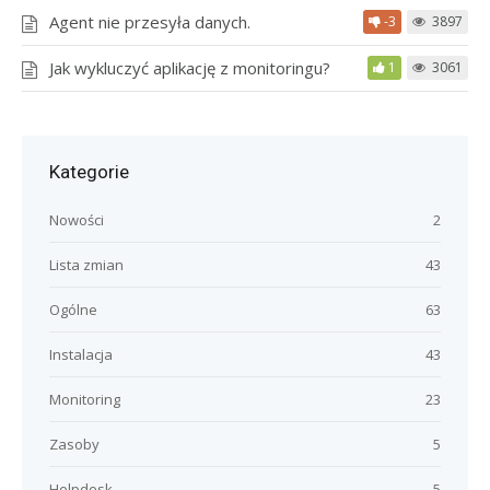
Agent nie przesyła danych.
-3
3897
Jak wykluczyć aplikację z monitoringu?
1
3061
Kategorie
Nowości
2
Lista zmian
43
Ogólne
63
Instalacja
43
Monitoring
23
Zasoby
5
Helpdesk
5