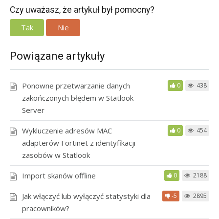
Czy uważasz, że artykuł był pomocny?
Tak
Nie
Powiązane artykuły
Ponowne przetwarzanie danych
0
438
zakończonych błędem w Statlook
Server
Wykluczenie adresów MAC
0
454
adapterów Fortinet z identyfikacji
zasobów w Statlook
Import skanów offline
0
2188
Jak włączyć lub wyłączyć statystyki dla
-5
2895
pracowników?