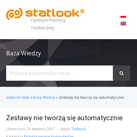
MENU
Centrum Pomocy
Technicznej
Baza Wiedzy
Search
For
statlook Help
»
Baza Wiedzy
»
Zestawy nie tworzą się automatycznie
Zestawy nie tworzą się automatycznie
Utworzono
25 kwietnia 2017
Autor
Tadeusz
Kategoria
Monitorowanie komputerów