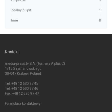
Zdalny pulpit
1
Inne
8
Kontakt
media-press.tv S.A. (formely A plus C)
1/15 Szymanowskiego
30-047
Krakow, Poland
Tel: +48 12 630 97 45
Tel: +48 12 630 97 46
Fax: +48 12 630 97 47
Formularz kontaktowy