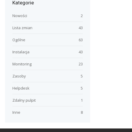
Kategorie
Nowości
2
Lista zmian
43
Ogólne
63
Instalacja
43
Monitoring
23
Zasoby
5
Helpdesk
5
Zdalny pulpit
1
Inne
8