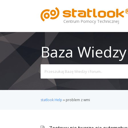
Centrum Pomocy Technicznej
Baza Wiedzy
Search
For
statlook Help
»
problem z wmi