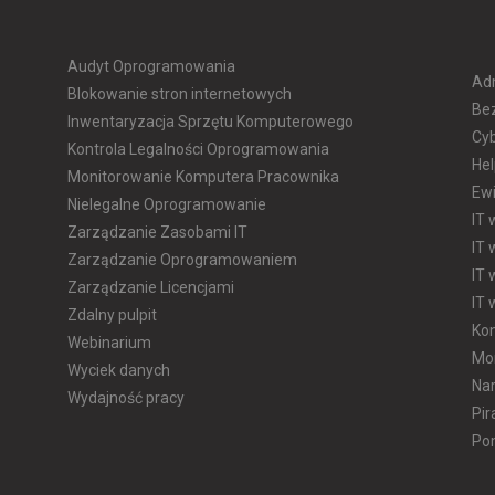
Audyt Oprogramowania
Adm
Blokowanie stron internetowych
Be
Inwentaryzacja Sprzętu Komputerowego
Cyb
Kontrola Legalności Oprogramowania
He
Monitorowanie Komputera Pracownika
Ewi
Nielegalne Oprogramowanie
IT 
Zarządzanie Zasobami IT
IT
Zarządzanie Oprogramowaniem
IT 
Zarządzanie Licencjami
IT 
Zdalny pulpit
Kon
Webinarium
Mon
Wyciek danych
Nar
Wydajność pracy
Pi
Po