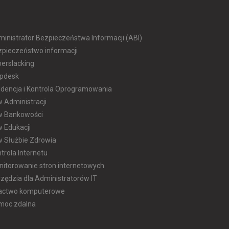
inistrator Bezpieczeństwa Informacji (ABI)
zpieczeństwo informacji
erslacking
lpdesk
dencja i Kontrola Oprogramowania
w Administracji
 w Bankowości
w Edukacji
w Służbie Zdrowia
trola Internetu
itorowanie stron internetowych
zędzia dla Administratorów IT
ractwo komputerowe
moc zdalna