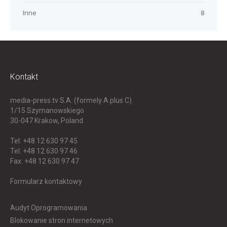
Inne
8
Kontakt
media-press.tv S.A. (formely A plus C)
1/15 Szymanowskiego
30-047
Krakow, Poland
Tel: +48 12 630 97 45
Tel: +48 12 630 97 46
Fax: +48 12 630 97 47
Formularz kontaktowy
Audyt Oprogramowania
Blokowanie stron internetowych