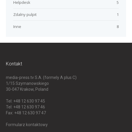
Helpdesk
5
Zdalny pulpit
1
Inne
8
Kontakt
media-press.tv S.A. (formely A plus C)
1/15 Szymanowskiego
30-047
Krakow, Poland
Tel: +48 12 630 97 45
Tel: +48 12 630 97 46
Fax: +48 12 630 97 47
Formularz kontaktowy