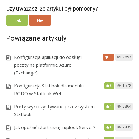
Czy uważasz, że artykuł był pomocny?
Tak
Nie
Powiązane artykuły
Konfiguracja aplikacji do obsługi
-1
2693
poczty na platformie Azure
(Exchange)
Konfiguracja Statlook dla modułu
0
1578
RODO w Statlook Web
Porty wykorzystywane przez system
1
3864
Statlook
Jak opóźnić start usługi uplook Server?
0
2435