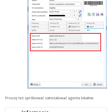
Proszę też spróbować zainstalować agenta lokalnie.