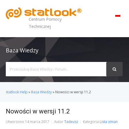
MENU
Centrum Pomocy
Technicznej
Baza Wiedzy
Search
For
statlook Help
»
Baza Wiedzy
»
Nowości w wersji 11.2
Nowości w wersji 11.2
Utworzono
14 marca 2017
Autor
Tadeusz
Kategoria
Lista zmian