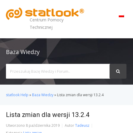
MENU
Centrum Pomocy
Technicznej
Baza Wiedzy
Search
For
statlook Help
»
Baza Wiedzy
»
Lista zmian dla wersji 13.2.4
Lista zmian dla wersji 13.2.4
Utworzono
8 października 2019
Autor
Tadeusz
Kategoria
Lista zmian