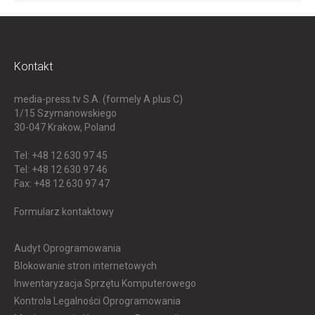
Kontakt
media-press.tv S.A. (formely A plus C)
1/15 Szymanowskiego
30-047
Krakow, Poland
Tel: +48 12 630 97 45
Tel: +48 12 630 97 46
Fax: +48 12 630 97 47
Formularz kontaktowy
Audyt Oprogramowania
Blokowanie stron internetowych
Inwentaryzacja Sprzętu Komputerowego
Kontrola Legalności Oprogramowania