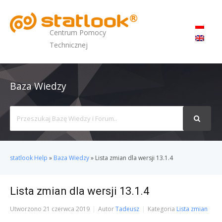
MENU
Centrum Pomocy
Technicznej
Baza Wiedzy
Search
For
statlook Help
»
Baza Wiedzy
»
Lista zmian dla wersji 13.1.4
Lista zmian dla wersji 13.1.4
Utworzono
21 czerwca 2019
Autor
Tadeusz
Kategoria
Lista zmian