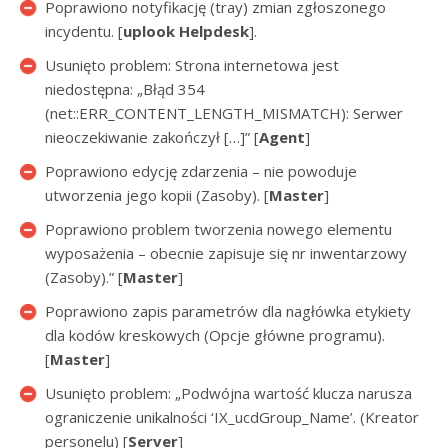
Poprawiono notyfikację (tray) zmian zgłoszonego
incydentu. [
uplook Helpdesk
].
Usunięto problem: Strona internetowa jest
niedostępna: „Błąd 354
(net::ERR_CONTENT_LENGTH_MISMATCH): Serwer
nieoczekiwanie zakończył […]” [
Agent
]
Poprawiono edycję zdarzenia – nie powoduje
utworzenia jego kopii (Zasoby). [
Master
]
Poprawiono problem tworzenia nowego elementu
wyposażenia – obecnie zapisuje się nr inwentarzowy
(Zasoby).” [
Master
]
Poprawiono zapis parametrów dla nagłówka etykiety
dla kodów kreskowych (Opcje główne programu).
[
Master
]
Usunięto problem: „Podwójna wartość klucza narusza
ograniczenie unikalności ‘IX_ucdGroup_Name’. (Kreator
personelu) [
Server
]