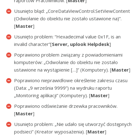
raportów Pracowników. [
Master
]
Usunięto błąd: „CoreDataViewControl.SetViewContent
(Odwołanie do obiektu nie zostało ustawione na)”.
[
Master
]
Usunięto problem: “Hexadecimal value 0x1F, is an
invalid character”[
Server, uplook Helpdesk
]
Poprawiono problem związany z powiadomieniami
komputerów: „Odwołanie do obiektu nie zostało
ustawione na wystąpienie […]” (Komputery). [
Master
]
Poprawiono nieprawidłowe określenie zakresu czasu
(Data: „9 września 9999”) na wydruku raportu
„Monitoring aplikacji” (Komputery). [
Master
]
Poprawiono odświeżanie drzewka pracowników.
[
Master
]
Usunięto problem: „Nie udało się utworzyć dostępnych
podsieci” (Kreator wyposażenia). [
Master
]