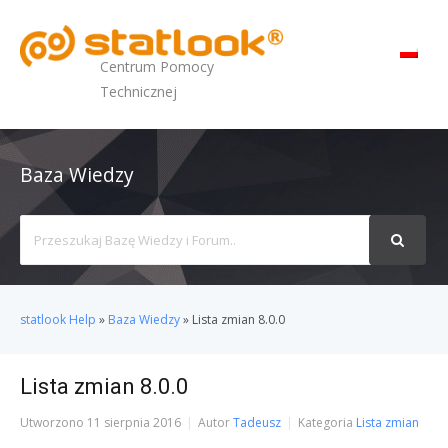
MENU
Centrum Pomocy
Technicznej
Baza Wiedzy
Search
For
statlook Help
»
Baza Wiedzy
»
Lista zmian 8.0.0
Lista zmian 8.0.0
Utworzono
11 sierpnia 2016
Autor
Tadeusz
Kategoria
Lista zmian