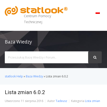
MENU
Centrum Pomocy
Technicznej
Baza Wiedzy
Search
For
statlook Help
»
Baza Wiedzy
»
Lista zmian 6.0.2
Lista zmian 6.0.2
Utworzono
11 sierpnia 2016
Autor
Tadeusz
Kategoria
Lista zmian