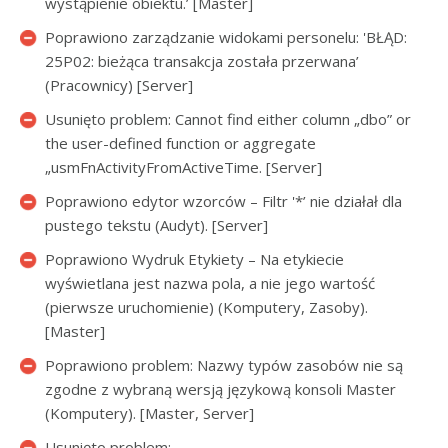
wystąpienie obiektu.’ [Master]
Poprawiono zarządzanie widokami personelu: 'BŁĄD:
25P02: bieżąca transakcja została przerwana’
(Pracownicy) [Server]
Usunięto problem: Cannot find either column „dbo” or
the user-defined function or aggregate
„usmFnActivityFromActiveTime. [Server]
Poprawiono edytor wzorców – Filtr '*’ nie działał dla
pustego tekstu (Audyt). [Server]
Poprawiono Wydruk Etykiety – Na etykiecie
wyświetlana jest nazwa pola, a nie jego wartość
(pierwsze uruchomienie) (Komputery, Zasoby).
[Master]
Poprawiono problem: Nazwy typów zasobów nie są
zgodne z wybraną wersją językową konsoli Master
(Komputery). [Master, Server]
Usunięto problem: