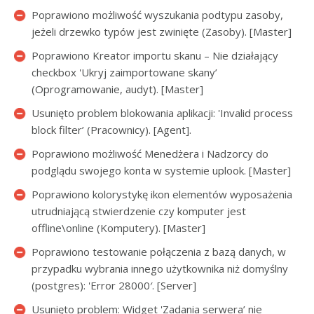
Poprawiono możliwość wyszukania podtypu zasoby,
jeżeli drzewko typów jest zwinięte (Zasoby). [Master]
Poprawiono Kreator importu skanu – Nie działający
checkbox 'Ukryj zaimportowane skany’
(Oprogramowanie, audyt). [Master]
Usunięto problem blokowania aplikacji: 'Invalid process
block filter’ (Pracownicy). [Agent].
Poprawiono możliwość Menedżera i Nadzorcy do
podglądu swojego konta w systemie uplook. [Master]
Poprawiono kolorystykę ikon elementów wyposażenia
utrudniającą stwierdzenie czy komputer jest
offline\online (Komputery). [Master]
Poprawiono testowanie połączenia z bazą danych, w
przypadku wybrania innego użytkownika niż domyślny
(postgres): 'Error 28000′. [Server]
Usunięto problem: Widget 'Zadania serwera’ nie