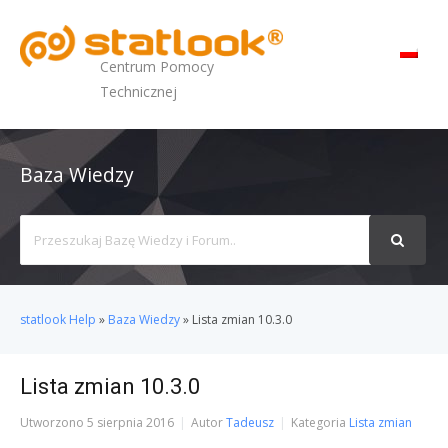
MENU
Centrum Pomocy
Technicznej
Baza Wiedzy
Search
For
statlook Help
»
Baza Wiedzy
»
Lista zmian 10.3.0
Lista zmian 10.3.0
Utworzono
5 sierpnia 2016
Autor
Tadeusz
Kategoria
Lista zmian