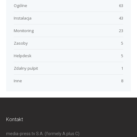
Ogólne
63
Instalacja
43
Monitoring
23
Zasoby
5
Helpdesk
5
Zdalny pulpit
1
Inne
8
Kontakt
media-press.tv S.A. (formely A plus C)