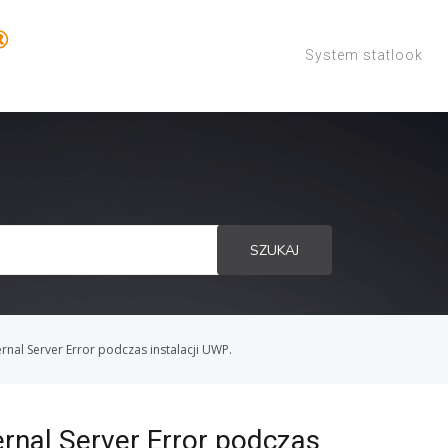
System statlook
SZUKAJ
ernal Server Error podczas instalacji UWP.
ernal Server Error podczas