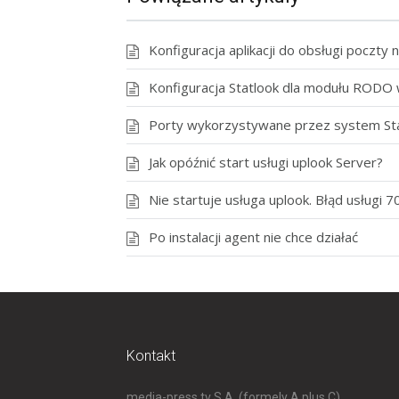
Konfiguracja aplikacji do obsługi poczty
Konfiguracja Statlook dla modułu RODO
Porty wykorzystywane przez system St
Jak opóźnić start usługi uplook Server?
Nie startuje usługa uplook. Błąd usługi 
Po instalacji agent nie chce działać
Kontakt
media-press.tv S.A. (formely A plus C)