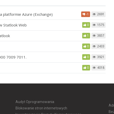
 na platformie Azure (Exchange)
-1
2691
 w Statlook Web
0
1575
atlook
1
3857
0
2433
7000 7009 7011.
0
3921
0
4018
Audyt Oprogramowania
Adm
Blokowanie stron internetowych
Be