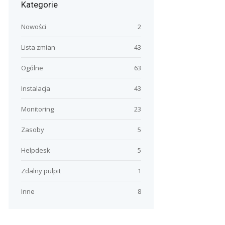
Kategorie
Nowości
2
Lista zmian
43
Ogólne
63
Instalacja
43
Monitoring
23
Zasoby
5
Helpdesk
5
Zdalny pulpit
1
Inne
8