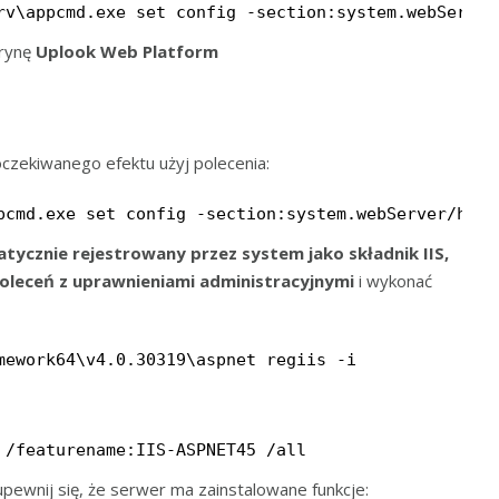
rv\appcmd.exe set config -section:system.webServer
trynę
Uplook Web Platform
oczekiwanego efektu użyj polecenia:
pcmd.exe set config -section:system.webServer/http
atycznie rejestrowany przez system jako składnik IIS,
oleceń z uprawnieniami administracyjnymi
i wykonać
mework64\v4.0.30319\aspnet_regiis -i
 /featurename:IIS-ASPNET45 /all
upewnij się, że serwer ma zainstalowane funkcje: