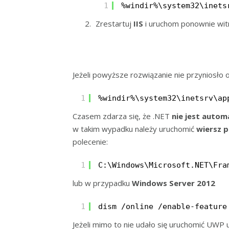
1
%windir%\system32\inets
Zrestartuj
IIS
i uruchom ponownie wi
Jeżeli powyższe rozwiązanie nie przyniosło 
1
%windir%\system32\inetsrv\ap
Czasem zdarza się, że .NET
nie jest autom
w takim wypadku należy uruchomić
wiersz p
polecenie:
1
C:\Windows\Microsoft.NET\Fra
lub w przypadku
Windows Server 2012
1
dism /online /enable-feature
Jeżeli mimo to nie udało się uruchomić UWP 