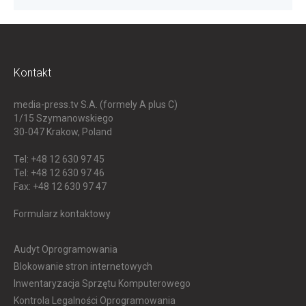
Kontakt
media-press.tv S.A. (formely A plus C)
1/15 Szymanowskiego
30-047
Krakow, Poland
Tel: +48 12 630 97 45
Tel: +48 12 630 97 46
Fax: +48 12 630 97 47
Formularz kontaktowy
Audyt Oprogramowania
Blokowanie stron internetowych
Inwentaryzacja Sprzętu Komputerowego
Kontrola Legalności Oprogramowania