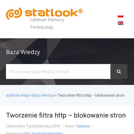
MENU
Centrum Pomocy
Technicznej
Baza Wiedzy
Search
For
statlook Help
»
Baza Wiedzy
»
Tworzenie filtra http – blokowanie stron
Tworzenie filtra http – blokowanie stron
Utworzono
7 października 2016
Autor
Tadeusz
Kategoria
FAQ
,
Kontrola Internetu