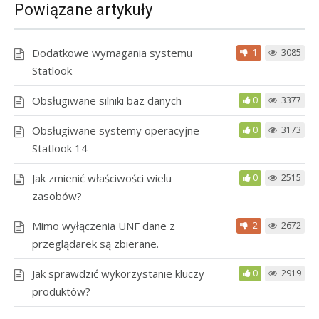
Powiązane artykuły
Dodatkowe wymagania systemu
-1
3085
Statlook
Obsługiwane silniki baz danych
0
3377
Obsługiwane systemy operacyjne
0
3173
Statlook 14
Jak zmienić właściwości wielu
0
2515
zasobów?
Mimo wyłączenia UNF dane z
-2
2672
przeglądarek są zbierane.
Jak sprawdzić wykorzystanie kluczy
0
2919
produktów?