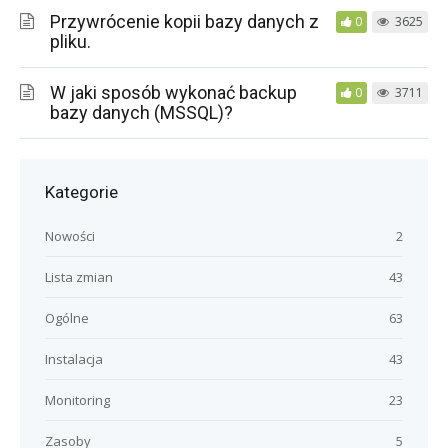
Przywrócenie kopii bazy danych z
0
3625
pliku.
W jaki sposób wykonać backup
0
3711
bazy danych (MSSQL)?
Kategorie
Nowości
2
Lista zmian
43
Ogólne
63
Instalacja
43
Monitoring
23
Zasoby
5