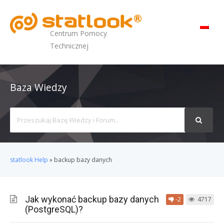
MENU
Centrum Pomocy
Technicznej
Baza Wiedzy
Search
For
statlook Help
»
backup bazy danych
Jak wykonać backup bazy danych
-2
4717
(PostgreSQL)?