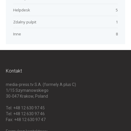
Helpdesk
5
Zdalny pulpit
1
Inne
8
Kontakt
media-press.tv S.A. (formely A plus C)
1/15 Szymanowskiego
30-047
Krakow, Poland
Tel: +48 12 630 97 45
Tel: +48 12 630 97 46
Fax: +48 12 630 97 47