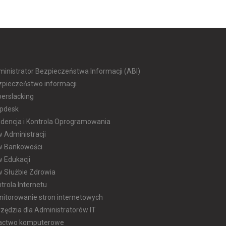
inistrator Bezpieczeństwa Informacji (ABI)
zpieczeństwo informacji
erslacking
lpdesk
dencja i Kontrola Oprogramowania
w Administracji
 w Bankowości
w Edukacji
w Służbie Zdrowia
trola Internetu
itorowanie stron internetowych
zędzia dla Administratorów IT
ractwo komputerowe