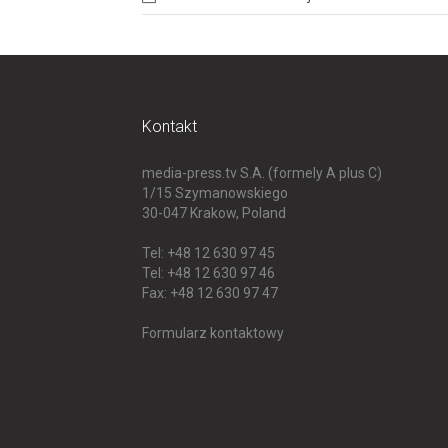
Kontakt
media-press.tv S.A. (formely A plus C)
1/15 Szymanowskiego
30-047
Krakow, Poland
Tel: +48 12 630 97 45
Tel: +48 12 630 97 46
Fax: +48 12 630 97 47
Formularz kontaktowy