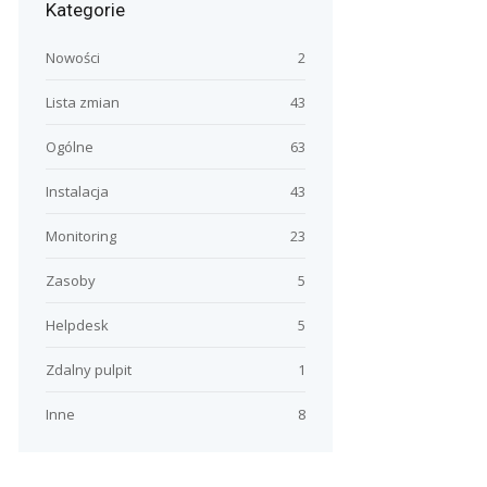
Kategorie
Nowości
2
Lista zmian
43
Ogólne
63
Instalacja
43
Monitoring
23
Zasoby
5
Helpdesk
5
Zdalny pulpit
1
Inne
8