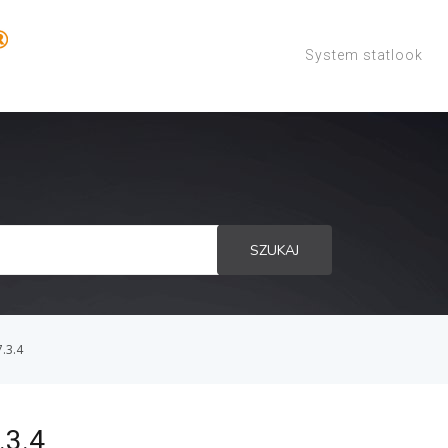
System statlook
SZUKAJ
7.3.4
.3.4