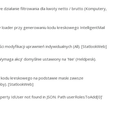
 działanie filtrowania dla kwoty netto / brutto (Komputery,
y loader przy generowaniu kodu kreskowego IntelligentMail
ci modyfikacji uprawnień indywidualnych (All). [StatlookWeb]
Wymaga akcji’ domyślnie ustawiony na 'Nie’ (Heldpesk).
e kodu kreskowego na podstawie maski zawsze
by). [StatlookWeb]
operty IdUser not found in JSON. Path userRolesToAdd[0]’