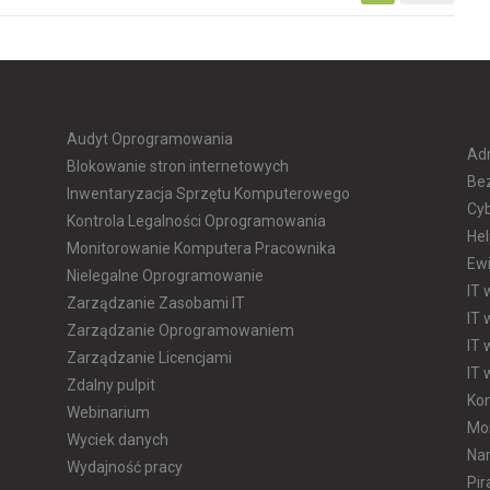
Audyt Oprogramowania
Adm
Blokowanie stron internetowych
Be
Inwentaryzacja Sprzętu Komputerowego
Cyb
Kontrola Legalności Oprogramowania
He
Monitorowanie Komputera Pracownika
Ewi
Nielegalne Oprogramowanie
IT 
Zarządzanie Zasobami IT
IT
Zarządzanie Oprogramowaniem
IT 
Zarządzanie Licencjami
IT 
Zdalny pulpit
Kon
Webinarium
Mon
Wyciek danych
Nar
Wydajność pracy
Pi