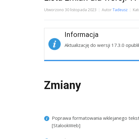
Utworzono
30 listopada 2023
Autor
Tadeusz
Kat
Informacja
Aktualizację do wersji 17.3.0 opub
Zmiany
Poprawa formatowania wklejanego tekstu
[StalookWeb]