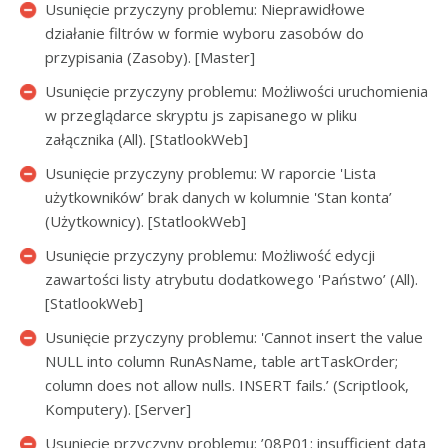
Usunięcie przyczyny problemu: Nieprawidłowe
działanie filtrów w formie wyboru zasobów do
przypisania (Zasoby). [Master]
Usunięcie przyczyny problemu: Możliwości uruchomienia
w przeglądarce skryptu js zapisanego w pliku
załącznika (All). [StatlookWeb]
Usunięcie przyczyny problemu: W raporcie 'Lista
użytkowników’ brak danych w kolumnie 'Stan konta’
(Użytkownicy). [StatlookWeb]
Usunięcie przyczyny problemu: Możliwość edycji
zawartości listy atrybutu dodatkowego 'Państwo’ (All).
[StatlookWeb]
Usunięcie przyczyny problemu: 'Cannot insert the value
NULL into column RunAsName, table artTaskOrder;
column does not allow nulls. INSERT fails.’ (Scriptlook,
Komputery). [Server]
Usunięcie przyczyny problemu: ’08P01: insufficient data