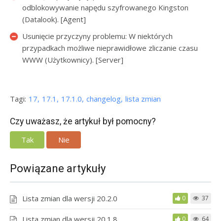
odblokowywanie napędu szyfrowanego Kingston
(Datalook). [Agent]
Usunięcie przyczyny problemu: W niektórych
przypadkach możliwe nieprawidłowe zliczanie czasu
WWW (Użytkownicy). [Server]
Tagi:
17
17.1
17.1.0
changelog
lista zmian
Czy uważasz, że artykuł był pomocny?
Tak
Nie
Powiązane artykuły
Lista zmian dla wersji 20.2.0
0
37
Lista zmian dla wersji 20.1.8
0
64