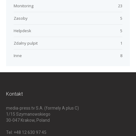
Monitoring
23
Zasoby
5
Helpdesk
5
Zdalny pulpit
1
Inne
8
Kontakt
media-press.tv S.A. (formely A plus C)
1/15 Szymanowskiego
30-047
Krakow, Poland
Tel: +48 12 630 97 45