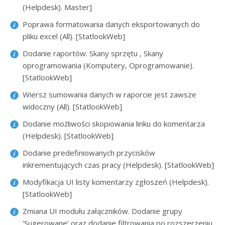
(Helpdesk). Master]
Poprawa formatowania danych eksportowanych do
pliku excel (All). [StatlookWeb]
Dodanie raportów: Skany sprzętu , Skany
oprogramowania (Komputery, Oprogramowanie).
[StatlookWeb]
Wiersz sumowania danych w raporcie jest zawsze
widoczny (All). [StatlookWeb]
Dodanie możliwości skopiowania linku do komentarza
(Helpdesk). [StatlookWeb]
Dodanie predefiniowanych przycisków
inkrementujących czas pracy (Helpdesk). [StatlookWeb]
Modyfikacja UI listy komentarzy zgłoszeń (Helpdesk).
[StatlookWeb]
Zmiana UI modułu załączników. Dodanie grupy
'Sugerowane’ oraz dodanie filtrowania po rozszerzeniu