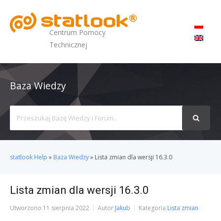
MENU
Centrum Pomocy
Technicznej
Baza Wiedzy
Search
For
statlook Help
»
Baza Wiedzy
»
Lista zmian dla wersji 16.3.0
Lista zmian dla wersji 16.3.0
Utworzono
11 sierpnia 2022
Autor
Jakub
Kategoria
Lista zmian