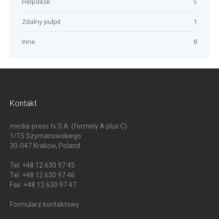
Helpdesk
5
Zdalny pulpit
1
Inne
8
Kontakt
media-press.tv S.A. (formely A plus C)
1/15 Szymanowskiego
30-047
Krakow, Poland
Tel: +48 12 630 97 45
Tel: +48 12 630 97 46
Fax: +48 12 630 97 47
Formularz kontaktowy