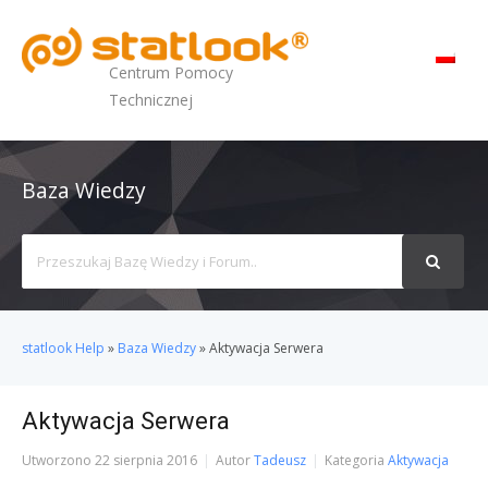
MENU
Centrum Pomocy
Technicznej
Baza Wiedzy
Search
For
statlook Help
»
Baza Wiedzy
»
Aktywacja Serwera
Aktywacja Serwera
Utworzono
22 sierpnia 2016
Autor
Tadeusz
Kategoria
Aktywacja