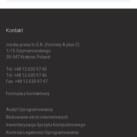
Kontakt
media-press.tv S.A. (formely A plus C)
1/15 Szymanowskiego
30-047
Krakow, Poland
Tel: +48 12 630 97 45
Tel: +48 12 630 97 46
Fax: +48 12 630 97 47
Formularz kontaktowy
Audyt Oprogramowania
Blokowanie stron internetowych
Inwentaryzacja Sprzętu Komputerowego
Kontrola Legalności Oprogramowania