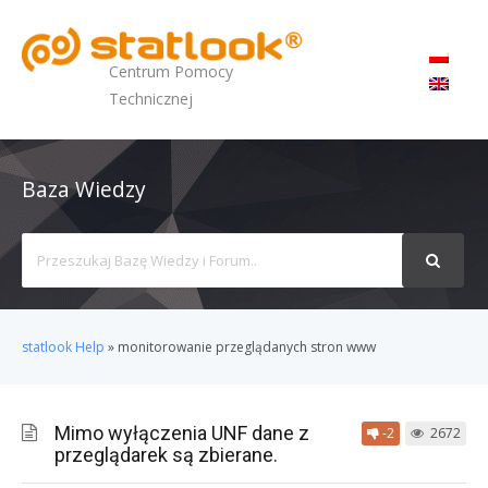
MENU
Centrum Pomocy
Technicznej
Baza Wiedzy
Search
For
statlook Help
»
monitorowanie przeglądanych stron www
Mimo wyłączenia UNF dane z
-2
2672
przeglądarek są zbierane.