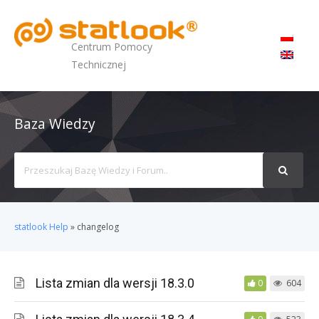
MENU
Centrum Pomocy
Technicznej
Baza Wiedzy
Search
For
statlook Help
»
changelog
Lista zmian dla wersji 18.3.0
0
604