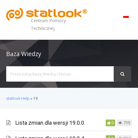
MENU
Centrum Pomocy
Technicznej
Baza Wiedzy
Search
For
statlook Help
»
19
Lista zmian dla wersji 19.0.0
0
715