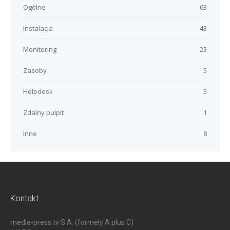
Ogólne
63
Instalacja
43
Monitoring
23
Zasoby
5
Helpdesk
5
Zdalny pulpit
1
Inne
8
Kontakt
media-press.tv S.A. (formely A plus C)