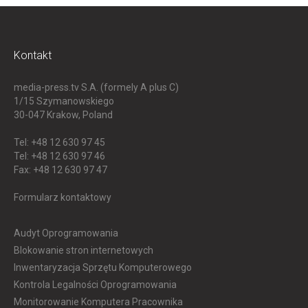
Kontakt
media-press.tv S.A. (formely A plus C)
1/15 Szymanowskiego
30-047
Krakow, Poland
Tel: +48 12 630 97 45
Tel: +48 12 630 97 46
Fax: +48 12 630 97 47
Formularz kontaktowy
Audyt Oprogramowania
Blokowanie stron internetowych
Inwentaryzacja Sprzętu Komputerowego
Kontrola Legalności Oprogramowania
Monitorowanie Komputera Pracownika