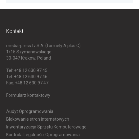
Kontakt
media-press.tv S.A. (formely A plus C)
1/15 Szymanowskiego
30-047
Krakow, Poland
Tel: +48 12 630 97 45
Tel: +48 12 630 97 46
Fax: +48 12 630 97 47
Formularz kontaktowy
Audyt Oprogramowania
Blokowanie stron internetowych
Inwentaryzacja Sprzętu Komputerowego
Kontrola Legalności Oprogramowania