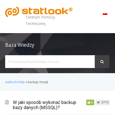
MENU
Centrum Pomocy
Technicznej
Baza Wiedzy
Search
For
statlook Help
»
backup mssql
W jaki sposób wykonać backup
0
3710
bazy danych (MSSQL)?