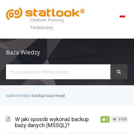
MENU
Centrum Pomocy
Technicznej
Baza Wiedzy
Search
For
statlook Help
»
backup bazy mssql
W jaki sposób wykonać backup
0
3706
bazy danych (MSSQL)?