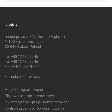
Kontakt
media-press.tv S.A. (formely A plus C)
1/15 Szymanowskiego
30-047
Krakow, Poland
Tel: +48 12 630 97 45
Tel: +48 12 630 97 46
Fax: +48 12 630 97 47
Formularz kontaktowy
Audyt Oprogramowania
Blokowanie stron internetowych
Inwentaryzacja Sprzętu Komputerowego
Kontrola Legalności Oprogramowania